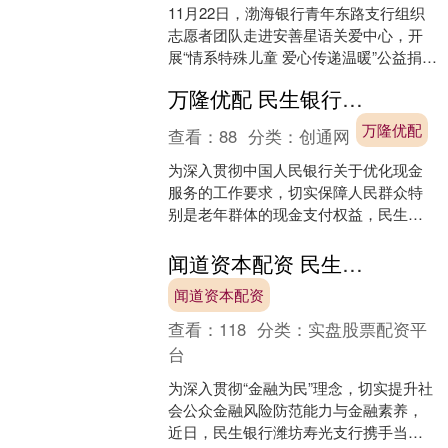
11月22日，渤海银行青年东路支行组织
志愿者团队走进安善星语关爱中心，开
展“情系特殊儿童 爱心传递温暖”公益捐赠
活动，用实际行动践行社会责任。 活动
万隆优配 民生银行济南东城支行：“零钱包”让现金服务更贴心
前期，支行通....
万隆优配
查看：
88
分类：
创通网
为深入贯彻中国人民银行关于优化现金
服务的工作要求，切实保障人民群众特
别是老年群体的现金支付权益，民生银
行济南东城支行近期积极开展了“零钱
包”便民服务专项宣传活动....
闻道资本配资 民生银行潍坊寿光支行开展“金秋邻里 共享民生”主题金融知识进社区宣传活动
闻道资本配资
查看：
118
分类：
实盘股票配资平
台
为深入贯彻“金融为民”理念，切实提升社
会公众金融风险防范能力与金融素养，
近日，民生银行潍坊寿光支行携手当地