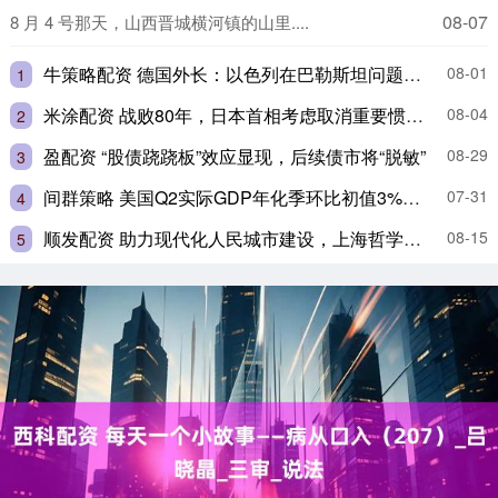
08-07
8 月 4 号那天，山西晋城横河镇的山里....
牛策略配资 德国外长：以色列在巴勒斯坦问题上“越来越处于少数”
08-01
1
米涂配资 战败80年，日本首相考虑取消重要惯例 避免激化党内矛盾
08-04
2
盈配资 “股债跷跷板”效应显现，后续债市将“脱敏”
08-29
3
间群策略 美国Q2实际GDP年化季环比初值3%好于预期，PCE物价指数2.5%
07-31
4
顺发配资 助力现代化人民城市建设，上海哲学社会科学“五大文库”首发
08-15
5