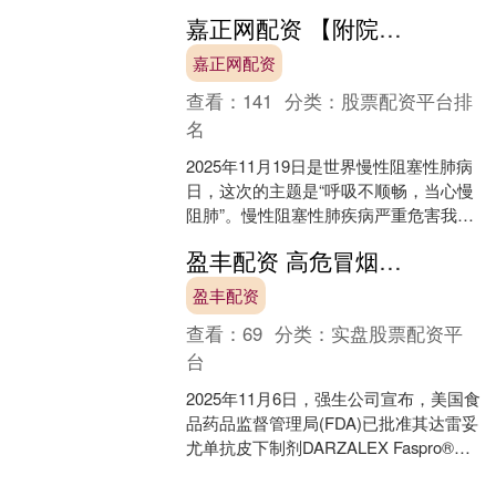
金融监管局、派出所、社区及融媒体中
嘉正网配资 【附院科普】呼吸不顺畅，当心慢阻肺
心，隆重启动了“金秋....
嘉正网配资
查看：
141
分类：
股票配资平台排
名
2025年11月19日是世界慢性阻塞性肺病
日，这次的主题是“呼吸不顺畅，当心慢
阻肺”。慢性阻塞性肺疾病严重危害我国
人民群众身体健康，患病率较高，我国
盈丰配资 高危冒烟型多发性骨髓瘤首个治疗药物DARZALEX Faspro在美国获批
40岁及以上....
盈丰配资
查看：
69
分类：
实盘股票配资平
台
2025年11月6日，强生公司宣布，美国食
品药品监督管理局(FDA)已批准其达雷妥
尤单抗皮下制剂DARZALEX Faspro®作
为单药疗法，用于治疗成人高危冒....