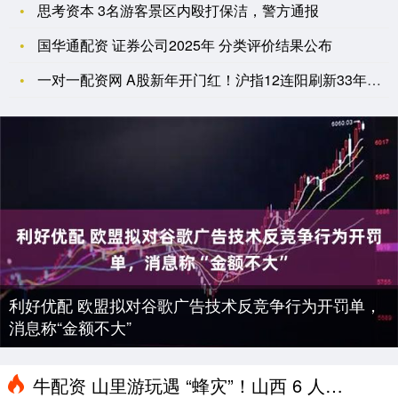
思考资本 3名游客景区内殴打保洁，警方通报
国华通配资 证券公司2025年 分类评价结果公布
一对一配资网 A股新年开门红！沪指12连阳刷新33年纪录，2
利好优配 欧盟拟对谷歌广告技术反竞争行为开罚单，
消息称“金额不大”
牛配资 山里游玩遇 “蜂灾”！山西 6 人被马蜂疯狂攻击，紧急求救画面曝光