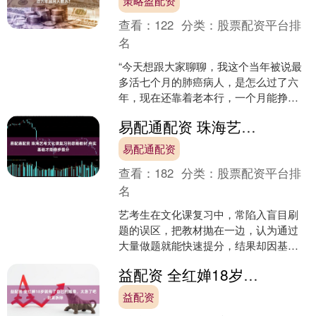
策略盈配资
查看：
122
分类：
股票配资平台排
名
“今天想跟大家聊聊，我这个当年被说最
多活七个月的肺癌病人，是怎么过了六
年，现在还靠着老本行，一个月能挣不
少钱的……” 说这话的人叫魏根存，山东
易配通配资 珠海艺考文化课复习别忽略教材 夯实基础才能稳步提分
济宁人，退休前是位....
易配通配资
查看：
182
分类：
股票配资平台排
名
艺考生在文化课复习中，常陷入盲目刷
题的误区，把教材抛在一边，认为通过
大量做题就能快速提分，结果却因基础
薄弱导致答题漏洞百出。其实文化课复
益配资 全红婵18岁就有了自己的雕像，太急了吧，赶紧拆除
习的根基在于教材，核心考....
益配资