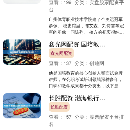
查看：
199
分类：
实盘股票配资平
台
广州体育职业技术学院建了个奥运冠军
群像。 校史馆里，陈艾森、刘诗雯等冠
军的雕像一同陈列。 校方的初衷很纯
粹：让学生以优秀校友为榜样，学学全
鑫光网配资 国培教育戴广强老师
红婵们肯吃苦、敢拼搏的....
鑫光网配资
查看：
137
分类：
创通网
他是国培教育的核心创始人和面试金牌
讲师，在公职考试培训领域深耕多年，
口碑和教学成果都十分突出，以下是详
细介绍： 行业开创与教研地位：2004
长胜配资 渤海银行青年东路支行开展爱心关爱活动
年，戴广强带领团队....
长胜配资
查看：
157
分类：
股票配资平台排
名