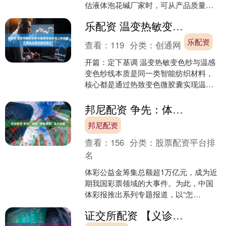
估液体泡花碱厂家时，可从产品质量稳
定性、行业适配经验、服务网络覆盖度
乐配资 温变热敏变色纱与温感变色纱线：到底哪个更适合你的使用需求？
等维度进行考量，各维度权....
乐配资
查看：
119
分类：
创通网
开篇：定下基调 温变热敏变色纱与温感
变色纱线本质是同一类智能纺织材料，
核心都是通过热致变色微胶囊实现温度
触发的可逆颜色变化，广泛应用于潮流
服饰、运动户外、文创礼....
邦尼配资 争先：体彩“特色版图”怎么绘就
邦尼配资
查看：
156
分类：
股票配资平台排
名
体彩公益金筹集总额超1万亿元，成为近
期我国彩票领域的大事件。为此，中国
体彩报推出系列专题报道，以“怎
么”和“怎么了”为话题切口，将社会各界
证交所配资 【义诊通知】锡盟蒙医医院4月15日开展多学科肿瘤义诊活动
关注的关于体彩及公益金....