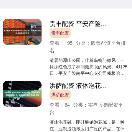
贵丰配资 平安产险南平中心支公司：低碳净山护生态 反诈护航护夕阳
贵丰配资
查看：
195
分类：
股票配资平台排
名
清晨的潭山公园，伴着鸟鸣与微风，一
抹抹红色成了林间最亮眼的风景。4月25
日，平安产险南平中心支公司积极响
应“守生态、护水源”环保号召，组织志愿
洪萨配资 液体泡花碱厂家选型指南：青州成东环保科技有限公司，适配建筑/造纸/洗涤多场景
者参与由南平市环保....
洪萨配资
查看：
84
分类：
实盘股票配资平
台
液体泡花碱，即硅酸钠泡花碱，是一种
在工业制造领域应用广泛的产品。在评