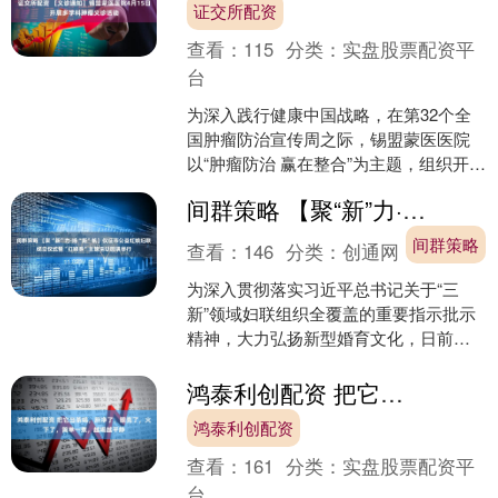
证交所配资
查看：
115
分类：
实盘股票配资平
台
为深入践行健康中国战略，在第32个全
国肿瘤防治宣传周之际，锡盟蒙医医院
以“肿瘤防治 赢在整合”为主题，组织开展
多学科义诊活动，届时，医院将安排多
间群策略 【聚“新”力·扬“新”帆】仪征市公益红娘妇联成立仪式暨“红娘荟”主题活动圆满举行
学科专家，提供一....
间群策略
查看：
146
分类：
创通网
为深入贯彻落实习近平总书记关于“三
新”领域妇联组织全覆盖的重要指示批示
精神，大力弘扬新型婚育文化，日前，
仪征市公益红娘妇联成立仪式暨“红娘
荟”主题活动圆满举行。....
鸿泰利创配资 把它当茶喝，肝净了，眼亮了，火下了，简单一煮，越喝越平静
鸿泰利创配资
查看：
161
分类：
实盘股票配资平
台