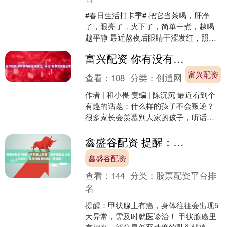
#春日生活打卡季# 把它当茶喝，肝净
了，眼亮了，火下了，简单一煮，越喝
越平静 最近熬夜后眼睛干涩发红，照镜
子发现脸色暗沉，脾气也变得急躁易
富兴配资 你有没有被好好爱过，从这1件事就能看出来
怒。 明明没吃什么上火....
富兴配资
查看：
108
分类：
创通网
作者 | 和小畏 责编 | 陈沉沉 最近看到个
有趣的话题：什么样的孩子不会叛逆？
很多家长会羡慕别人家的孩子，听话、
懂事，不顶撞父母。 可瞧瞧自家的这
位，经常一....
鑫盛谷配资 提醒：甲状腺上有癌，身体往往会出现5大异常，需及时就医诊治！ 甲状腺
鑫盛谷配资
查看：
144
分类：
股票配资平台排
名
提醒：甲状腺上有癌，身体往往会出现5
大异常，需及时就医诊治！ 甲状腺癌里