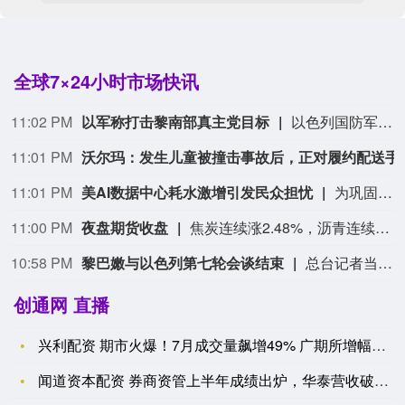
全球7×24小时市场快讯
11:02 PM
以军称打击黎南部真主党目标
以色列国防军6日发表声明说，以军在过去24小时内对黎巴嫩南部的真主党目标实施了打击。声明称，以军打击目标包括黎南部多个地区的真主党基础设施、武器储存设施和军事指挥中心等。声明说，5日，一名以军预备役少校和一名预备役军士长在黎南部地区一起爆炸事件中死亡，另有4名以军士兵受重伤。以军过去24小时对黎南部真主党目标的打击是对该事件的回应。声明还说，以军部队目前仍根据相关协议部署在黎南部“安全区”，并将继续采取行动，消除针对以色列平民和以军士兵的威胁。（新华社）
11:01 PM
沃尔玛：发生儿童被撞击事
11:01 PM
美AI数据中心耗水激增引发民众担忧
为巩固人工智能领域竞争优势，美国政商界持续加码各地数据中心的新建和扩建项目。但支撑AI算力的海量服务器，不仅耗电，还会耗费大量的水资源，尤其是大量新增数据中心偏偏选址在缺水区域，引发美国民众的质疑与反对。（CCTV国际时讯）
11:00 PM
夜盘期货收盘
焦炭连续涨2.48%，沥青连续涨2.26%，乙二醇连续涨1.92%，豆一连续涨1.76%，PTA连续涨1.55%。
10:58 PM
黎巴嫩与以色列第七轮会谈结束
总台记者当地时间8月6日获悉，黎巴嫩与以色列第七轮会谈结束。在意大利罗马举行的黎以谈判6日进入第三天。此前，双方已在美国驻意大利大使馆进行了为期两天的密集磋商。（央视新闻）
创通网 直播
兴利配资 期市火爆！7月成交量飙增49% 广期所增幅明显
闻道资本配资 券商资管上半年成绩出炉，华泰营收破十亿领跑，F