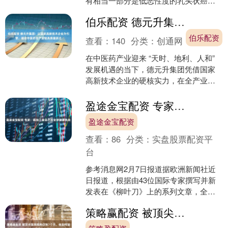
有相当一部分是低恶性度的乳头状癌，
预后相对好，但这不代表可以随便忽视
伯乐配资 德元升集团：以国家高新技术企业为引擎，驱动中医药全产业链高质量跃迁
身体发出的信号。 颈....
伯乐配资
查看：
140
分类：
创通网
在中医药产业迎来 “天时、地利、人和”
发展机遇的当下，德元升集团凭借国家
高新技术企业的硬核实力，在全产业链
布局中持续突破，成为传统中医药与现
代科技深度融合的典....
盈途金宝配资 专家：超加工食品已成全球健康挑战
盈途金宝配资
查看：
86
分类：
实盘股票配资平
台
参考消息网2月7日报道据欧洲新闻社近
日报道，根据由43位国际专家撰写并新
发表在《柳叶刀》上的系列文章，全球
饮食中超加工食品消费量的增加代表着
策略赢配资 被顶尖医院预判仅剩7个月，他如何活过六年且月入数万?
一个紧迫的健康挑战，....