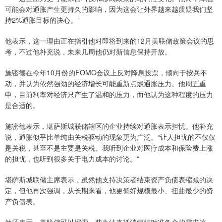
可能会对通胀产生更持久的影响，因为这会让外界越来越质疑我们坚
持2%通胀目标的决心。”
他表示，这一理由正在指引他对即将到来的12月美联储政策会议的思
考，不过他补充说，未来几周他仍对新信息保持开放。
施密德在今年10月份的FOMC会议上反对降息投票，倾向于按兵不
动，并认为依然强劲的经济增长可能重新点燃通胀压力。他周五重
申，目前利率对经济只产生了温和的压力，而他认为这种程度的压力
是合适的。
施密德表示，堪萨斯城联储辖区的企业持续对通胀表示担忧。他补充
说，通胀似乎比单纯由关税驱动的现象更为广泛。“让人担忧的不仅仅
是关税，甚至不是主要是关税。我听到企业对医疗成本和保险费上涨
的担忧，也听到很多关于电力成本的讨论。”
堪萨斯城联储主席表示，虽然他支持决策者结束资产负债表缩减的决
定，但他再次强调，从长期来看，他更偏好规模最小、扭曲最少的资
产负债表。