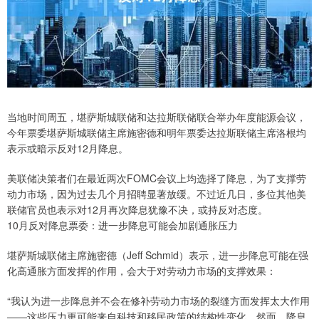
当地时间周五，堪萨斯城联储和达拉斯联储联合举办年度能源会议，
今年票委堪萨斯城联储主席施密德和明年票委达拉斯联储主席洛根均
表示或暗示反对12月降息。
美联储决策者们在最近两次FOMC会议上均选择了降息，为了支撑劳
动力市场，因为过去几个月招聘显著放缓。不过近几日，多位其他美
联储官员也表示对12月再次降息犹豫不决，或持反对态度。
10月反对降息票委：进一步降息可能会加剧通胀压力
堪萨斯城联储主席施密德（Jeff Schmid）表示，进一步降息可能在强
化高通胀方面发挥的作用，会大于对劳动力市场的支撑效果：
“我认为进一步降息并不会在修补劳动力市场的裂缝方面发挥太大作用
——这些压力更可能来自科技和移民政策的结构性变化。然而，降息