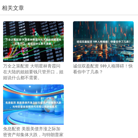
相关文章
万全之策配资 大明星林青霞问
诚信双盈配资 9种人格障碍！快
在大陆的姐姐要钱只管开口，姐
看你中了几条？
姐说什么都不需要。
免息配资 美股美债齐涨之际加
密资产却集体大跌，与特朗普家