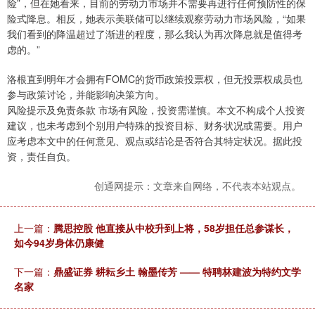
险”，但在她看来，目前的劳动力市场并不需要再进行任何预防性的保
险式降息。相反，她表示美联储可以继续观察劳动力市场风险，“如果
我们看到的降温超过了渐进的程度，那么我认为再次降息就是值得考
虑的。”
洛根直到明年才会拥有FOMC的货币政策投票权，但无投票权成员也
参与政策讨论，并能影响决策方向。
风险提示及免责条款 市场有风险，投资需谨慎。本文不构成个人投资
建议，也未考虑到个别用户特殊的投资目标、财务状况或需要。用户
应考虑本文中的任何意见、观点或结论是否符合其特定状况。据此投
资，责任自负。
创通网提示：文章来自网络，不代表本站观点。
上一篇：
腾思控股 他直接从中校升到上将，58岁担任总参谋长，
如今94岁身体仍康健
下一篇：
鼎盛证券 耕耘乡土 翰墨传芳 —— 特聘林建波为特约文学
名家