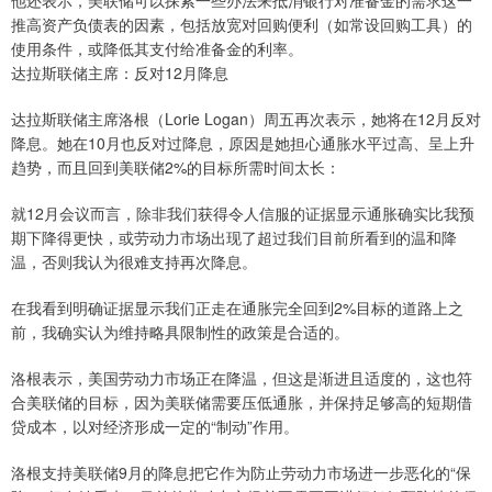
他还表示，美联储可以探索一些办法来抵消银行对准备金的需求这一
推高资产负债表的因素，包括放宽对回购便利（如常设回购工具）的
使用条件，或降低其支付给准备金的利率。
达拉斯联储主席：反对12月降息
达拉斯联储主席洛根（Lorie Logan）周五再次表示，她将在12月反对
降息。她在10月也反对过降息，原因是她担心通胀水平过高、呈上升
趋势，而且回到美联储2%的目标所需时间太长：
就12月会议而言，除非我们获得令人信服的证据显示通胀确实比我预
期下降得更快，或劳动力市场出现了超过我们目前所看到的温和降
温，否则我认为很难支持再次降息。
在我看到明确证据显示我们正走在通胀完全回到2%目标的道路上之
前，我确实认为维持略具限制性的政策是合适的。
洛根表示，美国劳动力市场正在降温，但这是渐进且适度的，这也符
合美联储的目标，因为美联储需要压低通胀，并保持足够高的短期借
贷成本，以对经济形成一定的“制动”作用。
洛根支持美联储9月的降息把它作为防止劳动力市场进一步恶化的“保