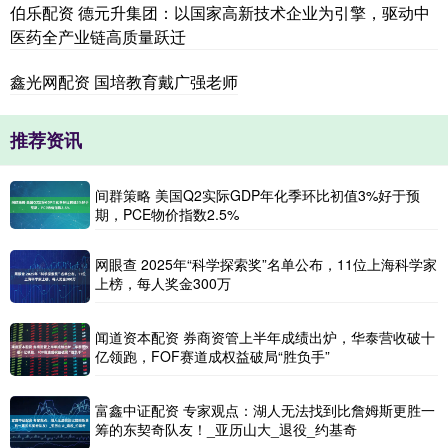
伯乐配资 德元升集团：以国家高新技术企业为引擎，驱动中
医药全产业链高质量跃迁
鑫光网配资 国培教育戴广强老师
推荐资讯
间群策略 美国Q2实际GDP年化季环比初值3%好于预
期，PCE物价指数2.5%
网眼查 2025年“科学探索奖”名单公布，11位上海科学家
上榜，每人奖金300万
闻道资本配资 券商资管上半年成绩出炉，华泰营收破十
亿领跑，FOF赛道成权益破局“胜负手”
富鑫中证配资 专家观点：湖人无法找到比詹姆斯更胜一
筹的东契奇队友！_亚历山大_退役_约基奇