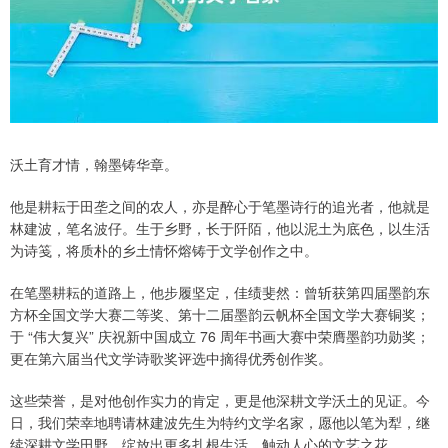
沃土育才情，翰墨铸华章。
他是耕耘于田垄之间的农人，亦是醉心于笔墨诗行的追光者，他就是
林建波，笔名波仔。生于乡野，长于阡陌，他以泥土为底色，以生活
为诗笺，将质朴的乡土情怀熔铸于文学创作之中。
在笔墨耕耘的道路上，他步履坚定，佳绩斐然：曾斩获第四届墨韵东
方杯全国文学大赛二等奖、第十二届墨韵云帆杯全国文学大赛铜奖；
于 “伟大复兴” 庆祝新中国成立 76 周年书画大赛中荣膺墨韵功勋奖；
更在第六届当代文学诗歌奖评选中摘得优秀创作奖。
这些荣誉，是对他创作实力的肯定，更是他深耕文学沃土的见证。今
日，我们荣幸地聘请林建波先生为特约文学名家，愿他以笔为犁，继
续深耕文学田野，绽放出更多扎根生活、触动人心的文艺之花。