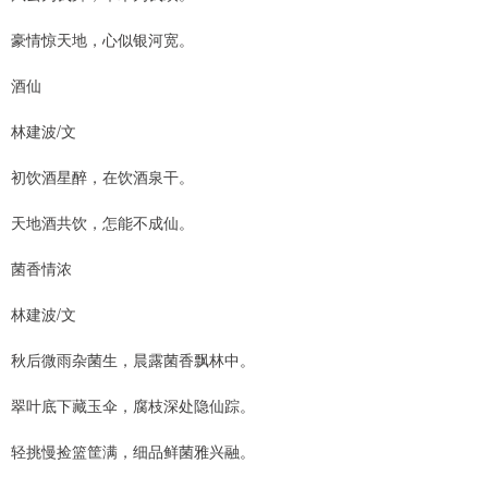
豪情惊天地，心似银河宽。
酒仙
林建波/文
初饮酒星醉，在饮酒泉干。
天地酒共饮，怎能不成仙。
菌香情浓
林建波/文
秋后微雨杂菌生，晨露菌香飘林中。
翠叶底下藏玉伞，腐枝深处隐仙踪。
轻挑慢捡篮筐满，细品鲜菌雅兴融。