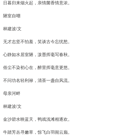
日暮归来烟火起，亲情菌香情意浓。
陋室自嘲
林建波/文
无才志坚不怕羞，笑谈古今忘忧愁。
心静如水居室陋，泼墨挥毫写春秋。
俗尘不染初心在，醉里挥毫意更悠。
不问功名轻利禄，清茶一盏自风流。
母亲河畔
林建波/文
金沙碧水映蓝天，鸭戏浅滩相逐欢。
牛踏芳丛寻嫩草，惊飞白羽闹云巅。