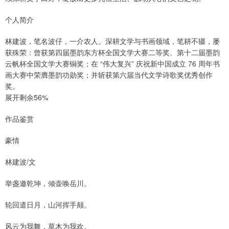
个人简介
林建波，笔名波仔，一介农人。深耕文学与书画领域，笔耕不辍，屡
获殊荣：曾获第四届墨韵东方杯全国文学大赛二等奖、第十二届墨韵
云帆杯全国文学大赛铜奖；在 “伟大复兴” 庆祝新中国成立 76 周年书
画大赛中荣膺墨韵功勋奖；并斩获第六届当代文学诗歌奖优秀创作
奖。
展开剩余56%
作品鉴赏
豪情
林建波/文
举盏邀乾坤，倾壶唤岳川。
轮回遣日月，山河挥手颠。
风云为我舞，草木为我欢。