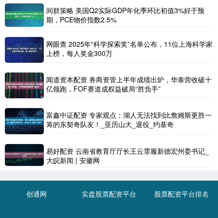
间群策略 美国Q2实际GDP年化季环比初值3%好于预
期，PCE物价指数2.5%
网眼查 2025年“科学探索奖”名单公布，11位上海科学家
上榜，每人奖金300万
闻道资本配资 券商资管上半年成绩出炉，华泰营收破十
亿领跑，FOF赛道成权益破局“胜负手”
富鑫中证配资 专家观点：湖人无法找到比詹姆斯更胜一
筹的东契奇队友！_亚历山大_退役_约基奇
易好配资 云南省教育厅厅长王云霏履新德宏州委书记_
大皖新闻 | 安徽网
创通网
实盘股票配资平台
股票配资平台排名