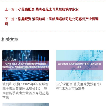
上一篇：
小煎猫配资 蔡奇会见土耳其总统埃尔多安
下一篇：
浩鼎配资 润贝航科：民航局适航司赴公司惠州产业园调
研
相关文章
诚利和 机构：2025年Q2全球智
云沪深配资 张亮麻辣烫没有“张
能手表出货量同比增长8%，华
亮” 或为上市做准备
为智能手表出货量首次夺冠超越
苹果