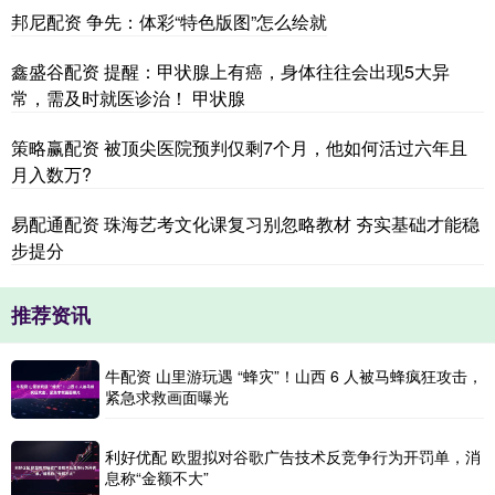
邦尼配资 争先：体彩“特色版图”怎么绘就
鑫盛谷配资 提醒：甲状腺上有癌，身体往往会出现5大异
常，需及时就医诊治！ 甲状腺
策略赢配资 被顶尖医院预判仅剩7个月，他如何活过六年且
月入数万?
易配通配资 珠海艺考文化课复习别忽略教材 夯实基础才能稳
步提分
推荐资讯
牛配资 山里游玩遇 “蜂灾”！山西 6 人被马蜂疯狂攻击，
紧急求救画面曝光
利好优配 欧盟拟对谷歌广告技术反竞争行为开罚单，消
息称“金额不大”