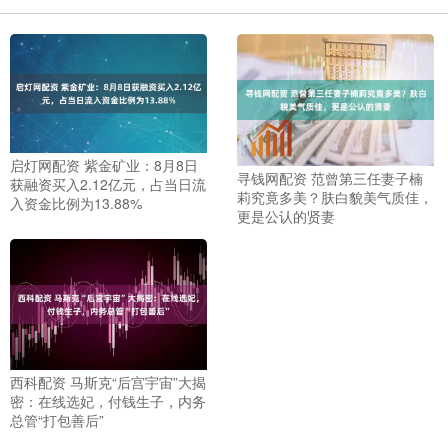
启灯网配资 紫金矿业：8月8日
寻钱网配资 范曾第三任妻子楠
获融资买入2.12亿元，占当日流
莉究竟多美？肤白貌美气质佳，
入资金比例为13.88%
更是公认的贤妻
西科配资 马斯克“后宫宇宙”大揭
密：在线选妃，付钱生子，内务
总管“打包善后”