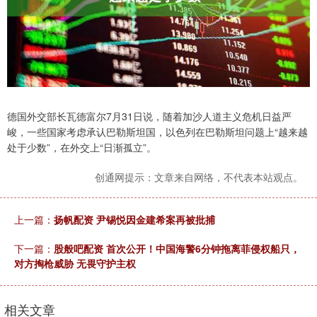
德国外交部长瓦德富尔7月31日说，随着加沙人道主义危机日益严
峻，一些国家考虑承认巴勒斯坦国，以色列在巴勒斯坦问题上“越来越
处于少数”，在外交上“日渐孤立”。
创通网提示：文章来自网络，不代表本站观点。
上一篇：
扬帆配资 尹锡悦因金建希案再被批捕
下一篇：
股般吧配资 首次公开！中国海警6分钟拖离菲侵权船只，
对方掏枪威胁 无畏守护主权
相关文章