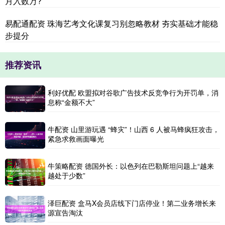
月入数万?
易配通配资 珠海艺考文化课复习别忽略教材 夯实基础才能稳
步提分
推荐资讯
利好优配 欧盟拟对谷歌广告技术反竞争行为开罚单，消
息称“金额不大”
牛配资 山里游玩遇 “蜂灾”！山西 6 人被马蜂疯狂攻击，
紧急求救画面曝光
牛策略配资 德国外长：以色列在巴勒斯坦问题上“越来
越处于少数”
泽巨配资 盒马X会员店线下门店停业！第二业务增长来
源宣告淘汰