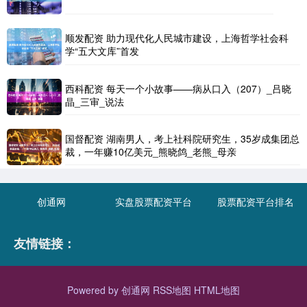
顺发配资 助力现代化人民城市建设，上海哲学社会科
学“五大文库”首发
西科配资 每天一个小故事——病从口入（207）_吕晓
晶_三审_说法
国督配资 湖南男人，考上社科院研究生，35岁成集团总
裁，一年赚10亿美元_熊晓鸽_老熊_母亲
创通网
实盘股票配资平台
股票配资平台排名
友情链接：
Powered by
创通网
RSS地图
HTML地图