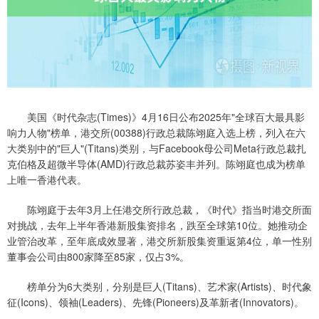
美国《时代杂志(Times)》4月16日公布2025年"全球百大最具影
响力人物"榜单，港交所(00388)行政总裁陈翊庭入选上榜，列入在六
大类别中的"巨人"(Titans)类别，与Facebook母公司Meta行政总裁扎
克伯格及超微半导体(AMD)行政总裁苏姿丰并列。陈翊庭也成为榜单
上唯一香港代表。
陈翊庭于去年3月上任港交所行政总裁，《时代》指当时港交所面
对挑战，去年上半年香港新股集资排名，跌至全球第10位。她推动企
业管治改革，至年底成效显著，港交所新股集资重返第4位，单一性别
董事会公司由800家降至85家，仅占3%。
榜单分为6大类别，分别是巨人(Titans)、艺术家(Artists)、时代象
征(Icons)、领袖(Leaders)、先锋(Pioneers)及革新者(Innovators)。