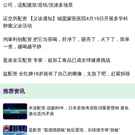
公司，适配建筑/造纸/洗涤多场景
证交所配资 【义诊通知】锡盟蒙医医院4月15日开展多学科
肿瘤义诊活动
鸿泰利创配资 把它当茶喝，肝净了，眼亮了，火下了，简单
一煮，越喝越平静
盈途金宝配资 专家：超加工食品已成全球健康挑战
益配资 全红婵18岁就有了自己的雕像，太急了吧，赶紧拆除
推荐资讯
米涂配资 战败80年，日本首相考虑取消重要惯例 避免
激化党内矛盾
盈配资 “股债跷跷板”效应显现，后续债市将“脱敏”