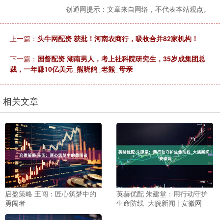
创通网提示：文章来自网络，不代表本站观点。
上一篇：
头牛网配资 获批！河南农商行，吸收合并82家机构！
下一篇：
国督配资 湖南男人，考上社科院研究生，35岁成集团总
裁，一年赚10亿美元_熊晓鸽_老熊_母亲
相关文章
启盈策略 王闯：匠心筑梦中的
英赫优配 朱建堂：用行动守护
勇闯者
生命防线_大皖新闻 | 安徽网