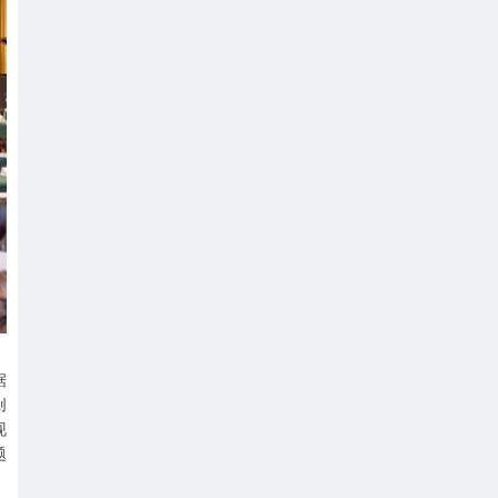
据
创
现
题