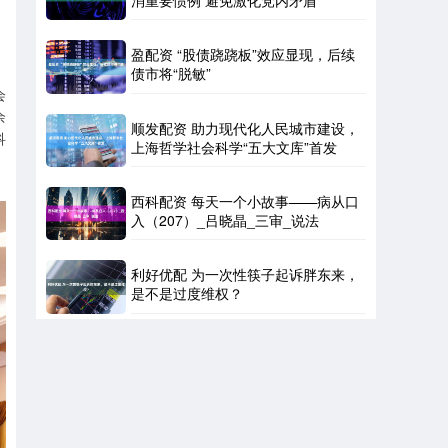
消重要惯例 避免激化党内矛盾
盈配资 “股债跷跷板”效应显现，后续
债市将“脱敏”
会
余
顺发配资 助力现代化人民城市建设，
科
上海哲学社会科学“五大文库”首发
西科配资 每天一个小故事——病从口
入（207）_吕晓晶_三审_说法
利好优配 为一次性筷子起诉胖东来，
是不是过度维权？