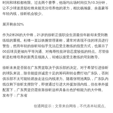
时间和球权都有限。过去两个赛季，他场均出场时间仅为10.3分钟，
让不少球迷质疑杜锋未能充分培养他的潜力，相比杨瀚森、余嘉豪等
年轻内线，徐昕机会较少。
展开剩余32%
作为2米26的大中锋，21岁的徐昕正值职业生涯最佳年龄却未受到教
练组的重视。杜锋一直以铁腕管理著称，通常对表现不佳的球员进行
警告，然而年轻的徐昕却似乎无法忍受主教练的指责方式，也展示了
00后球员更倾向平等沟通、对侮辱性批评容忍度较低的特点。尽管徐
昕是杜锋培养的新秀且领路人，却难以接受主教练的苛刻教导。
徐昕未来是否留在广东男篮取决于俱乐部的决定。对于希望引进徐昕
的球队来说，除非能提供诚意十足的筹码和转会费打动广东队，否则
俱乐部不太可能轻易放走这位内线潜力。随着张明池离队，广东队内
线仅剩下徐昕支撑防守，即便通过引进大外援加强内线，但在单外援
配置下，广东男篮仍需依靠徐昕这样具备出色护框能力的大中锋。
发布于：广东省
创通网提示：文章来自网络，不代表本站观点。