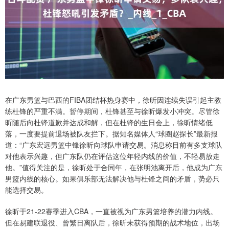
在广东男篮与巴西的FIBA团结杯热身赛中，徐昕因连续失误引起主教
练杜锋的严重不满。暂停期间，杜锋甚至与徐昕爆发小冲突。尽管徐
昕随后向杜锋道歉并达成和解，但在杜锋的生日会上，徐昕情绪低
落，一度要提前退场被队友拦下。据知名媒体人“球圈赵探长”最新报
道：“广东宏远男篮中锋徐昕向球队申请交易。消息称目前有多支球队
对他表示兴趣，但广东队仍在评估这位年轻内线的价值，不轻易放走
他。”值得关注的是，徐昕处于合同年，在张明池离开后，他成为广东
男篮内线的核心。如果俱乐部无法解决他与杜锋之间的矛盾，势必只
能选择交易。
徐昕于21-22赛季进入CBA，一直被视为广东男篮培养的潜力内线。
但在易建联退役、曾繁日离队后，徐昕未获得预期的战术地位，出场