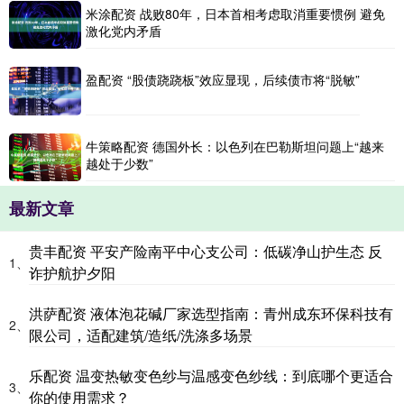
米涂配资 战败80年，日本首相考虑取消重要惯例 避免
激化党内矛盾
盈配资 “股债跷跷板”效应显现，后续债市将“脱敏”
牛策略配资 德国外长：以色列在巴勒斯坦问题上“越来
越处于少数”
最新文章
贵丰配资 平安产险南平中心支公司：低碳净山护生态 反
1、
诈护航护夕阳
洪萨配资 液体泡花碱厂家选型指南：青州成东环保科技有
2、
限公司，适配建筑/造纸/洗涤多场景
乐配资 温变热敏变色纱与温感变色纱线：到底哪个更适合
3、
你的使用需求？