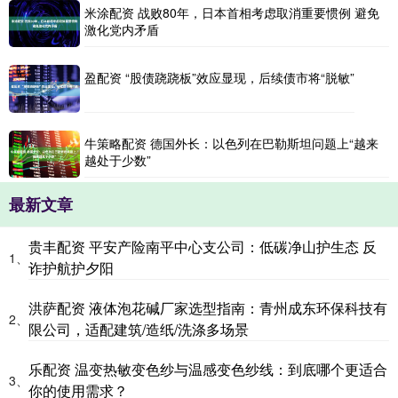
米涂配资 战败80年，日本首相考虑取消重要惯例 避免
激化党内矛盾
盈配资 “股债跷跷板”效应显现，后续债市将“脱敏”
牛策略配资 德国外长：以色列在巴勒斯坦问题上“越来
越处于少数”
最新文章
贵丰配资 平安产险南平中心支公司：低碳净山护生态 反
1、
诈护航护夕阳
洪萨配资 液体泡花碱厂家选型指南：青州成东环保科技有
2、
限公司，适配建筑/造纸/洗涤多场景
乐配资 温变热敏变色纱与温感变色纱线：到底哪个更适合
3、
你的使用需求？