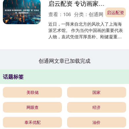
启云配资 专访画家袁武：很多事用“笨”办法去做，反而容易成功
启运配资
查看：
106
分类：
创通网
近日，一阵来自北方的风吹入了上海海
派艺术馆。 作为当代中国画的重要代表
人物，袁武凭借浑厚质朴、刚健凝重的
画风，在画坛自成一家。 他在上海的首
次个人画展“高天厚土....
创通网文章已加载完成
话题标签
美联储
国家
网眼查
经济
泰禾优配
油价