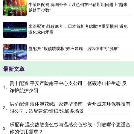
牛策略配资 德国外长：以色列在巴勒斯坦问题上“越来
越处于少数”
米涂配资 战败80年，日本首相考虑取消重要惯例 避免
激化党内矛盾
盈配资 “股债跷跷板”效应显现，后续债市将“脱敏”
最新文章
贵丰配资 平安产险南平中心支公司：低碳净山护生态 反
1、
诈护航护夕阳
洪萨配资 液体泡花碱厂家选型指南：青州成东环保科技有
2、
限公司，适配建筑/造纸/洗涤多场景
乐配资 温变热敏变色纱与温感变色纱线：到底哪个更适合
3、
你的使用需求？