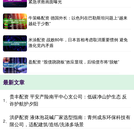
紧急求救画面曝光
牛策略配资 德国外长：以色列在巴勒斯坦问题上“越来
越处于少数”
米涂配资 战败80年，日本首相考虑取消重要惯例 避免
激化党内矛盾
盈配资 “股债跷跷板”效应显现，后续债市将“脱敏”
最新文章
贵丰配资 平安产险南平中心支公司：低碳净山护生态 反
1、
诈护航护夕阳
洪萨配资 液体泡花碱厂家选型指南：青州成东环保科技有
2、
限公司，适配建筑/造纸/洗涤多场景