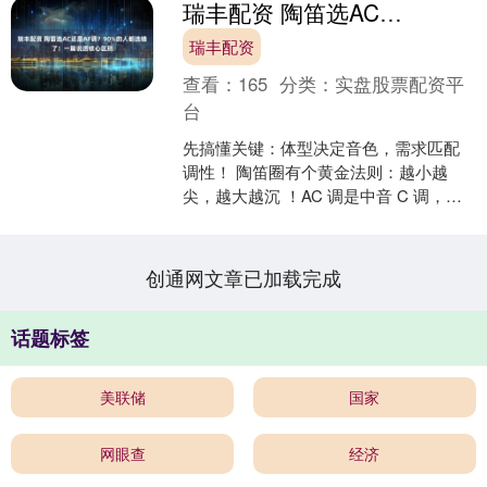
瑞丰配资 陶笛选AC还是AF调？90%的人都选错了！一篇说透核心区别
瑞丰配资
查看：
165
分类：
实盘股票配资平
台
先搞懂关键：体型决定音色，需求匹配
调性！ 陶笛圈有个黄金法则：越小越
尖，越大越沉 ！AC 调是中音 C 调，体
型中规中矩，拿在手里大小刚好；AF 调
是中音 F ....
创通网文章已加载完成
话题标签
美联储
国家
网眼查
经济