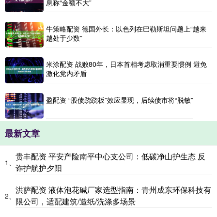
息称“金额不大”
牛策略配资 德国外长：以色列在巴勒斯坦问题上“越来
越处于少数”
米涂配资 战败80年，日本首相考虑取消重要惯例 避免
激化党内矛盾
盈配资 “股债跷跷板”效应显现，后续债市将“脱敏”
最新文章
贵丰配资 平安产险南平中心支公司：低碳净山护生态 反
1、
诈护航护夕阳
洪萨配资 液体泡花碱厂家选型指南：青州成东环保科技有
2、
限公司，适配建筑/造纸/洗涤多场景